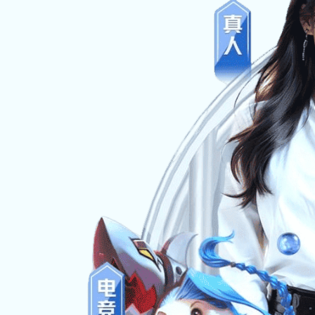
当前位置：
3377体育
>
3377体育展示
>
铣床
>
丰堡铣床
加工中心
精雕机