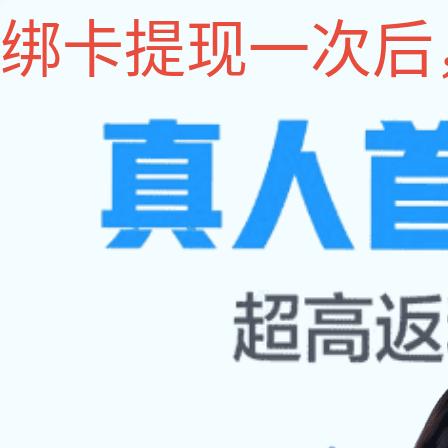
3377体育
网站3377体育
3377体育:关于
33
3377体育