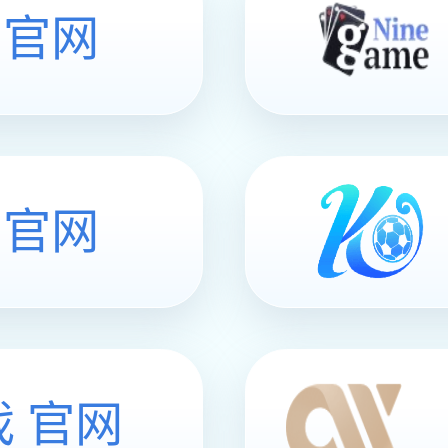
型号
FTM-S4
作台尺寸（长×宽）
1270×254mm
工作台负载
300kg
左右行程（X）
800mm