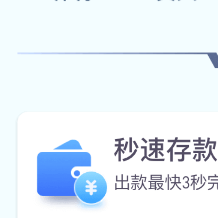
丰堡铣床FTM-X5
丰堡铣床FTM-4SVA
33