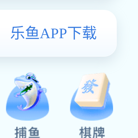
常见问题
普通磨床的区别有哪些
有哪些
:精雕机为什么要配稳压器
育:数控车床操作常见问题的排除方法
的常见故障和解决方法
育:数控车床厂家分享加工工艺技巧