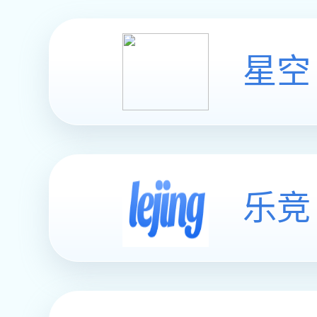
推荐3377体育
数控磨床与普通磨床的区别...
3377体育:加工中心精度有哪几个类
别
铣床的型号有哪些
3377体育:如何才能使磨床更加节能
环保
3377体育:选择加工中心的要点
3377
3377体育:圆台平面磨床的砂轮使用
注...
龙门平面磨床多楔带使用维...
3377体育:精雕机丝杆滚珠如何保养
精雕机为什么要配稳压器
3377体育:雕刻机如何设置回原点
>
3377