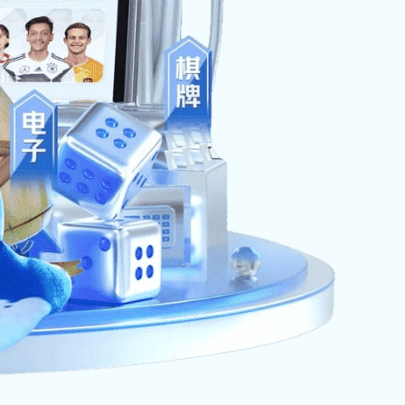
.
3377体育:VB系列重切削加工中心
3377体育:HT系列友嘉车铣复合