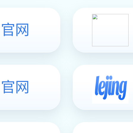
体育:FVP系列精密立式加...
3377体育:EV系列超精密模具
共
1
页
9
条记录
行业3377体育
体育:加工中心精度有哪几个类别
>
3377体