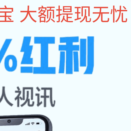
全国服务热线
13424702319
3377
在线留言
3377体育:联系
中心
3377体育