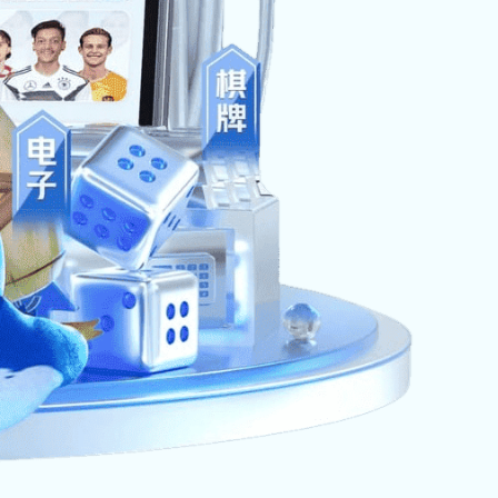
广州珠江车床