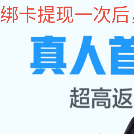
3377体育
网站3377体育
3377体育:关于
33
3377体育