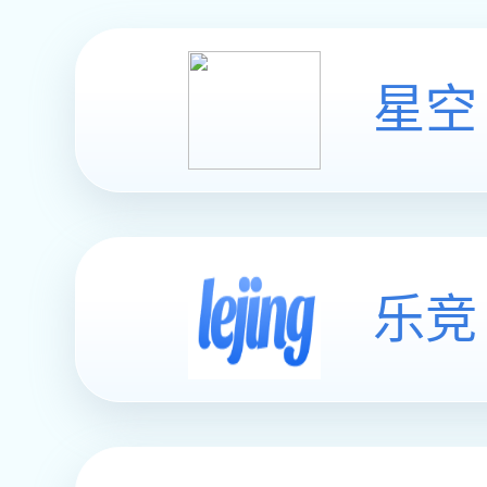
别...
3377体育:加工中心精度有哪几个类
别
铣床的型号有哪些
如何才能使磨床更加节能环保
>
加工中心
3377体育:选择加工中心的要点
3377体育:圆台平面磨床的砂轮使用
>
3377
注...
>
3377
龙门平面磨床多楔带使用维...
>
3377
3377体育:精雕机丝杆滚珠如何保养
>
3377
3377体育:精雕机为什么要配稳压器
>
3377
3377体育:雕刻机如何设置回原点
>
3377
>
数控给您