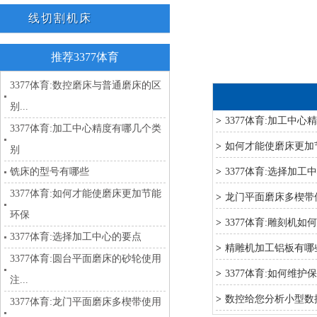
线切割机床
推荐3377体育
3377体育:数控磨床与普通磨床的区
别...
>
3377体育:加工中
3377体育:加工中心精度有哪几个类
>
如何才能使磨床更加
别
铣床的型号有哪些
>
3377体育:选择加工
3377体育:如何才能使磨床更加节能
>
龙门平面磨床多楔带
环保
>
3377体育:雕刻机如
3377体育:选择加工中心的要点
>
精雕机加工铝板有哪
3377体育:圆台平面磨床的砂轮使用
>
3377体育:如何维护
注...
>
数控给您分析小型数
3377体育:龙门平面磨床多楔带使用