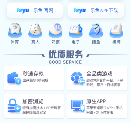
从我国数控机床产业格局来看，我国数控机床发展的地域性特点
还是很缓慢的。希望有了技术和政策的支持，我国数控机床创新能力
区已经形成了比较完善的产业体系，一方面是因为这些地区经济发展
平显然不如东部沿海，但是在西南地区，四川数控机床的市场广阔，
我国的数控机床无论从3377体育种类、技术水平、质量和产量
度、生产效率、劳动强度等诸方面都有普通机床无法比拟的优势。近
业更胜一筹。