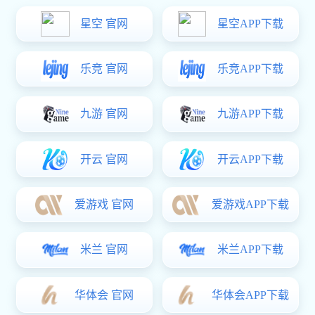
当前位置：
3377体育
>
3377体育 中心
>
3377体育:行业3377体育
数控